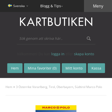
Meny
Blogg & Tips
Svenska
Välkommen! Du kan
logga in
eller
skapa konto
.
Hem
Mina favoriter (0)
Mitt konto
Kassa
»
Hem
3 Österrike Vorarlberg, Tirol, Oberbayern, Südtirol Marco Polo