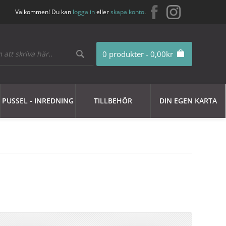
Välkommen! Du kan
logga in
eller
skapa konto
.
0 produkter - 0,00kr
PUSSEL - INREDNING
TILLBEHÖR
DIN EGEN KARTA