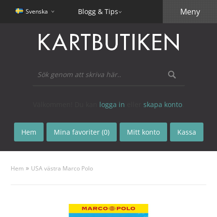
Meny
Blogg & Tips
Svenska
Välkommen! Du kan
logga in
eller
skapa konto
.
Hem
Mina favoriter (0)
Mitt konto
Kassa
»
Hem
USA västra Marco Polo