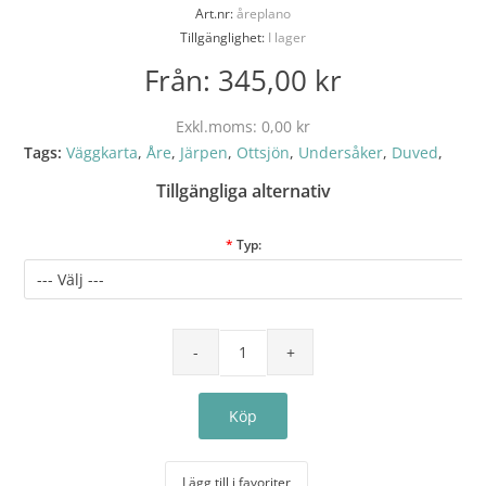
Art.nr:
åreplano
Tillgänglighet:
I lager
Från:
345,00 kr
Exkl.moms:
0,00 kr
Tags:
Väggkarta
,
Åre
,
Järpen
,
Ottsjön
,
Undersåker
,
Duved
,
Tillgängliga alternativ
*
Typ:
Lägg till i favoriter