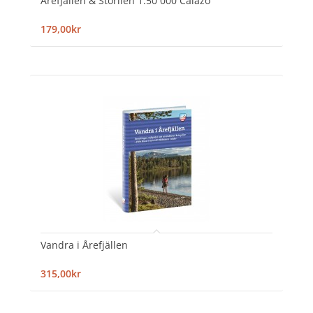
Årefjällen & Storlien 1:50 000 Calazo
179,00kr
Vandra i Årefjällen
315,00kr