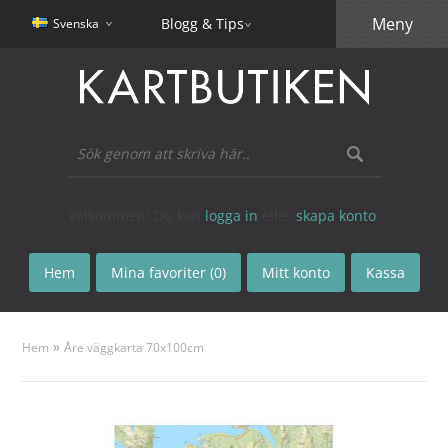
Meny
Blogg & Tips
Svenska
Välkommen! Du kan
logga in
eller
skapa konto
.
Hem
Mina favoriter (0)
Mitt konto
Kassa
»
Hem
Åre väggkarta 70x100cm