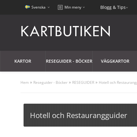
Blogg & Tips
Svenska
Min meny
KARTOR
RESEGUIDER - BÖCKER
VÄGGKARTOR
»
»
»
Hem
Reseguider - Böcker
RESEGUIDER
Hotell och Restaurang
Hotell och Restaurangguider