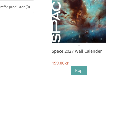
ämför produkter (0)
Space 2027 Wall Calender
Hiro
Cale
199,00kr
199,