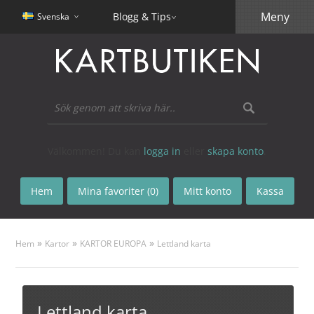
Meny
Blogg & Tips
Svenska
Välkommen! Du kan
logga in
eller
skapa konto
.
Hem
Mina favoriter (0)
Mitt konto
Kassa
»
»
»
Hem
Kartor
KARTOR EUROPA
Lettland karta
Lettland karta