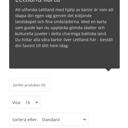
Att utforska Lettland med hjälp av kartor är som att
skapa din egen väg genom det böljande
landskapet och fina småstäderna. Med en karta
som guide kan du upptäcka gömda skatter och
kulturella juveler i detta charmiga baltiska land.
Du hittar alla våra kartor över Lettland här - beställ
din favorit till ditt hem idag.
Jämför produkter (0)
Visa:
Sortera efter: