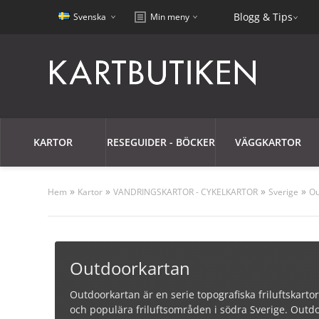
Blogg & Tips
Svenska
Min meny
KARTOR
RESEGUIDER - BÖCKER
VÄGGKARTOR
»
»
»
»
Hem
Kartor
VANDRINGSKARTOR - CYKELKARTOR
Sverige
Ou
Outdoorkartan
Outdoorkartan är en serie topografiska friluftskarto
och populära friluftsområden i södra Sverige. Outdo