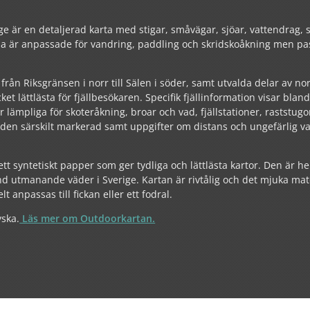
e är en detaljerad karta med stigar, småvägar, sjöar, vattendrag, 
a är anpassade för vandring, paddling och skridskoåkning men pas
, från Riksgränsen i norr till Sälen i söder, samt utvalda delar av nor
et lättlästa för fjällbesökaren. Specifik fjällinformation visar blan
ämpliga för skoteråkning, broar och vad, fjällstationer, raststugo
den särskilt markerad samt uppgifter om distans och ungefärlig va
tt syntetiskt papper som ger tydliga och lättlästa kartor. Den är hel
 utmanande väder i Sverige. Kartan är rivtålig och det mjuka mate
t anpassas till fickan eller ett fodral.
yska.
Läs mer om Outdoorkartan.