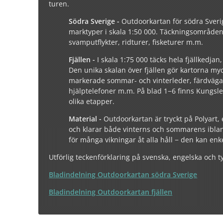
turen.
Södra Sverige -
Outdoorkartan för södra Sverig
marktyper i skala 1:50 000. Täckningsområden
svamputflykter, ridturer, fisketurer m.m.
Fjällen -
I skala 1:75 000 täcks hela fjällkedjan
Den unika skalan över fjällen gör kartorna myck
markerade sommar- och vinterleder, färdvägar l
hjälptelefoner m.m. På blad 1−6 finns Kungsle
olika etapper.
Material -
Outdoorkartan är tryckt på Polyart, e
och klarar både vinterns och sommarens ibland
för många vikningar åt alla håll − den kan enkel
Utförlig teckenförklaring på svenska, engelska och t
Bladindelning Outdoorkartan södra Sverige
Bladindelning Outdoorkartan fjällen