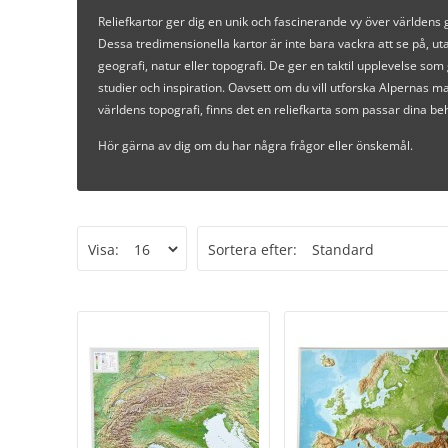
Reliefkartor ger dig en unik och fascinerande vy över världens 
Dessa tredimensionella kartor är inte bara vackra att se på, ut
geografi, natur eller topografi. De ger en taktil upplevelse som
studier och inspiration. Oavsett om du vill utforska Alpernas ma
världens topografi, finns det en reliefkarta som passar dina be
Hör gärna av dig om du har några frågor eller önskemål.
Visa:
Sortera efter: