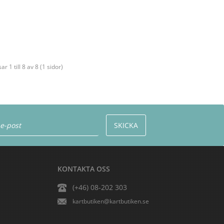
sar 1 till 8 av 8 (1 sidor)
KONTAKTA OSS
(+46) 08-202 303
kartbutiken@kartbutiken.se