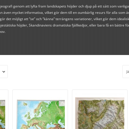
geografi genom att lyfta fram landskapets höjder och djup på ett sätt som vanliga 
an även mycket informativa, vilket gör dem till en oumbärlig resurs för alla som ä
 gör det möjligt att ”se” och ”känna” terrängens variationer, vilket gör dem idealis
jestätiska höjder, Skandinaviens dramatiska fjällkedjor, eller bara få en bättre fö
hov.
J