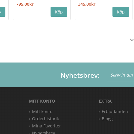
795,00kr
345,00kr
Vi
Nyhetsbrev:
MITT KONTO
EXTRA
Mitt konto
Erbjudanden
Orderhistorik
Blogg
Mina Favoriter
Nyhetsbrev