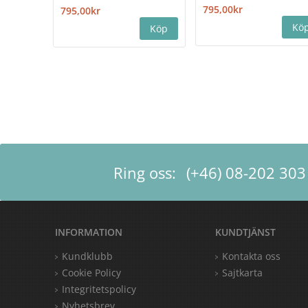
795,00kr
795,00kr
Ring oss:
(+46) 08-202 303
INFORMATION
KUNDTJÄNST
Kundklubb
Kontakta oss
Cookie Policy
Sajtkarta
Integritetspolicy
Nyhetsbrev