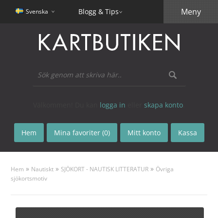
Meny
Blogg & Tips
Svenska
Välkommen! Du kan
logga in
eller
skapa konto
.
Hem
Mina favoriter (0)
Mitt konto
Kassa
»
»
»
Hem
Nautiskt
SJÖKORT - NAUTISK LITTERATUR
Övriga
sjökortsmotiv