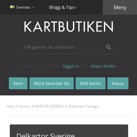
Meny
Blogg & Tips
Svenska
Välkommen! Du kan
logga in
eller
skapa konto
.
Hem
Mina favoriter (0)
Mitt konto
Kassa
»
»
»
Hem
Kartor
KARTOR SVERIGE
Delkartor Sverige
Delkartor Sverige