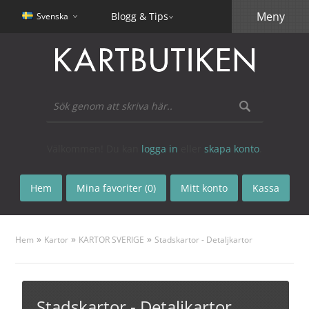
Meny
Blogg & Tips
Svenska
Välkommen! Du kan
logga in
eller
skapa konto
.
Hem
Mina favoriter (0)
Mitt konto
Kassa
»
»
»
Hem
Kartor
KARTOR SVERIGE
Stadskartor - Detaljkartor
Stadskartor - Detaljkartor