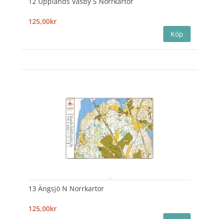
12 Upplands Väsby S Norrkartor
125,00kr
13 Ängsjö N Norrkartor
125,00kr