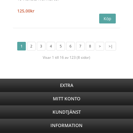
125,00kr
1
2
3
4
5
6
7
8
>
>|
Visar 1 till 16 av 123 (8 sidor)
EXTRA
MITT KONTO
KUNDTJÄNST
INFORMATION