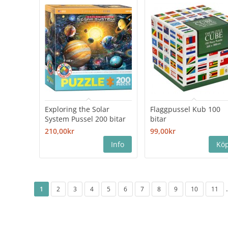
Exploring the Solar
Flaggpussel Kub 100
System Pussel 200 bitar
bitar
210,00kr
99,00kr
.
1
2
3
4
5
6
7
8
9
10
11