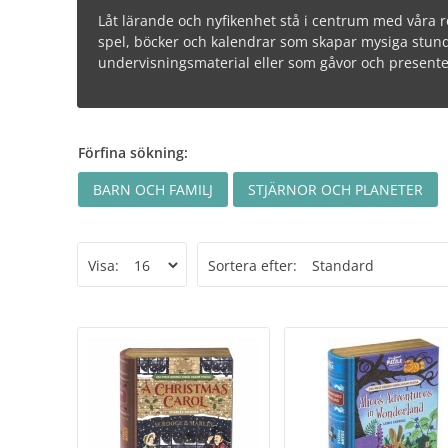
Låt lärande och nyfikenhet stå i centrum med våra rol
spel, böcker och kalendrar som skapar mysiga stunder
undervisningsmaterial eller som gåvor och presenter
Förfina sökning:
BARN OCH FAMILJ
STJÄRNOR OCH PLANETER
Visa:
Sortera efter: