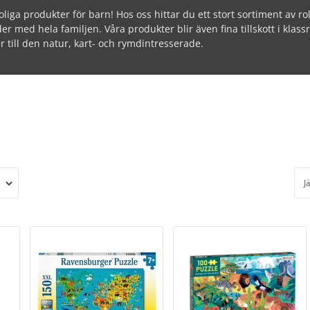
iga produkter för barn! Hos oss hittar du ett stort sortiment av ro
 med hela familjen. Våra produkter blir även fina tillskott i klass
 till den natur, kart- och rymdintresserade.
J