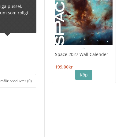
liga pussel,
rum som roligt
Space 2027 Wall Calender
Hiro
Cale
199,00kr
199,
ämför produkter (0)