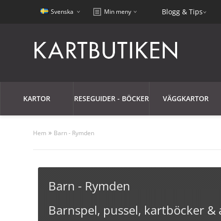
Blogg & Tips
Svenska
Min meny
KARTOR
RESEGUIDER - BÖCKER
VÄGGKARTOR
»
Hem
Barn - Rymden
Barn - Rymden
Barnspel, pussel, kartböcker & 