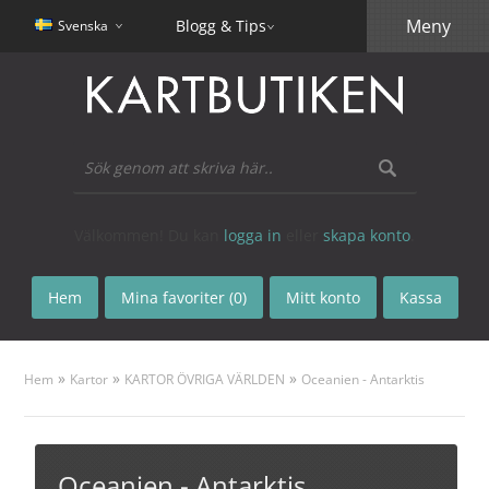
Meny
Blogg & Tips
Svenska
Välkommen! Du kan
logga in
eller
skapa konto
.
Hem
Mina favoriter (0)
Mitt konto
Kassa
»
»
»
Hem
Kartor
KARTOR ÖVRIGA VÄRLDEN
Oceanien - Antarktis
Oceanien - Antarktis