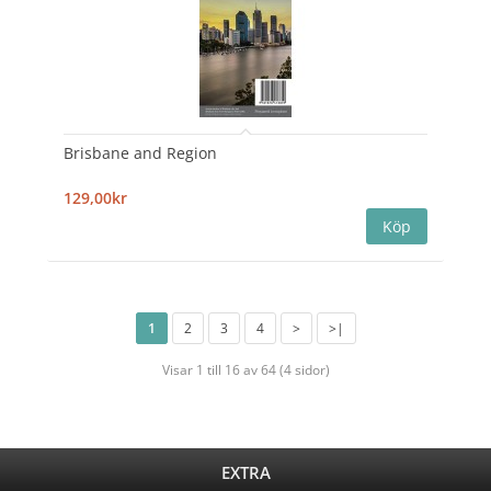
Brisbane and Region
129,00kr
1
2
3
4
>
>|
Visar 1 till 16 av 64 (4 sidor)
EXTRA