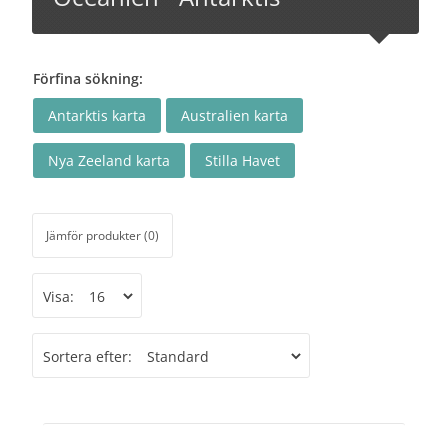
Förfina sökning:
Antarktis karta
Australien karta
Nya Zeeland karta
Stilla Havet
Jämför produkter (0)
Visa:
Sortera efter: