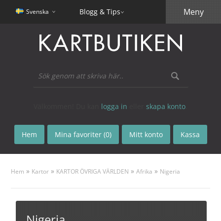
Meny
Blogg & Tips
Svenska
Välkommen! Du kan
logga in
eller
skapa konto
.
Hem
Mina favoriter (0)
Mitt konto
Kassa
»
»
»
»
Hem
Kartor
KARTOR ÖVRIGA VÄRLDEN
Afrika
Nigeria
Nigeria