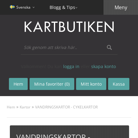
Meny
Blogg & Tips
Svenska
Välkommen! Du kan
logga in
eller
skapa konto
.
Hem
Mina favoriter (0)
Mitt konto
Kassa
»
»
Hem
Kartor
VANDRINGSKARTOR - CYKELKARTOR
VANDRINGSKARTOR -