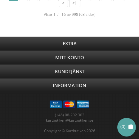
>
>|
Visar 1 till 16 av 998 (63 sidor)
EXTRA
MITT KONTO
KUNDTJÄNST
INFORMATION
(+46) 08-202 303
kartbutiken@kartbutiken.se
(0)
Copyright © Kartbutiken 2026