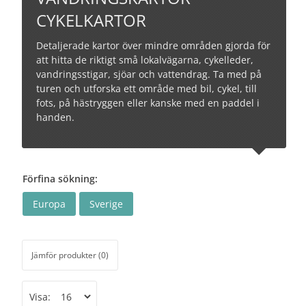
CYKELKARTOR
Detaljerade kartor över mindre områden gjorda för
att hitta de riktigt små lokalvägarna, cykelleder,
vandringsstigar, sjöar och vattendrag. Ta med på
turen och utforska ett område med bil, cykel, till
fots, på hästryggen eller kanske med en paddel i
handen.
Förfina sökning:
Europa
Sverige
Jämför produkter (0)
Visa: