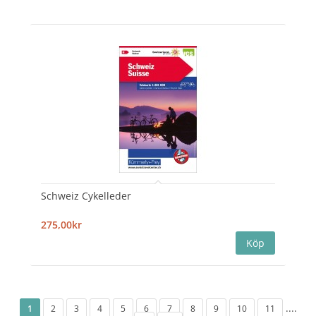
Schweiz Cykelleder
275,00kr
....
1
2
3
4
5
6
7
8
9
10
11