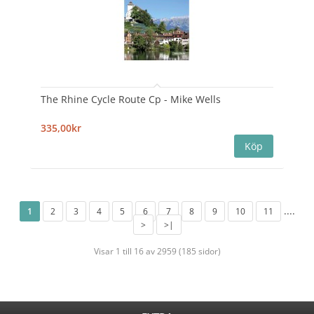
The Rhine Cycle Route Cp - Mike Wells
335,00kr
....
1
2
3
4
5
6
7
8
9
10
11
>
>|
Visar 1 till 16 av 2959 (185 sidor)