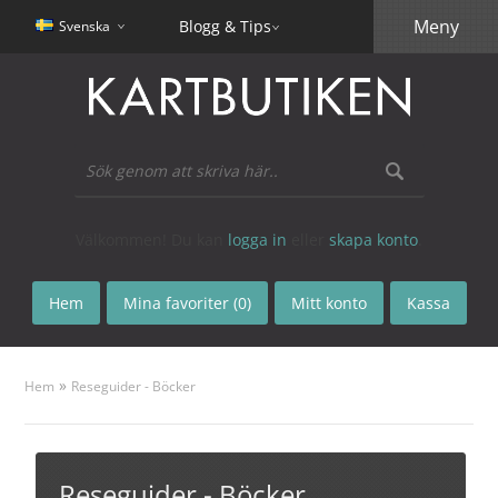
Meny
Blogg & Tips
Svenska
Välkommen! Du kan
logga in
eller
skapa konto
.
Hem
Mina favoriter (0)
Mitt konto
Kassa
»
Hem
Reseguider - Böcker
Reseguider - Böcker