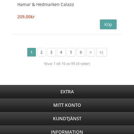
Hamar & Hedmarken Calazo
209,00kr
1
2
3
4
5
6
>
>|
Visar 1 till 16 av 95 (6 sidor)
EXTRA
MITT KONTO
KUNDTJÄNST
INFORMATION