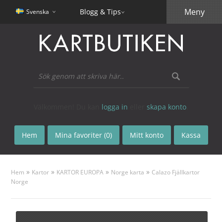
Meny
Blogg & Tips
Svenska
Välkommen! Du kan
logga in
eller
skapa konto
.
Hem
Mina favoriter (0)
Mitt konto
Kassa
»
»
»
»
Hem
Kartor
KARTOR EUROPA
Norge karta
Calazo Fjällkartor
Norge