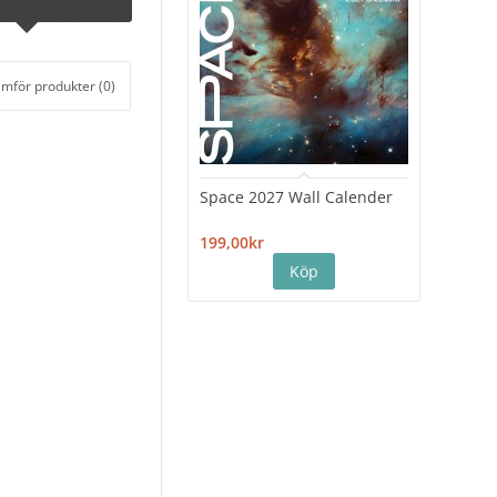
ämför produkter (0)
Space 2027 Wall Calender
Hiro
Cale
199,00kr
199,