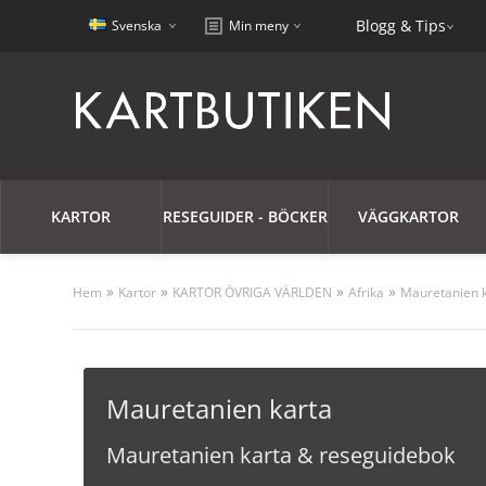
Blogg & Tips
Svenska
Min meny
KARTOR
RESEGUIDER - BÖCKER
VÄGGKARTOR
»
»
»
»
Hem
Kartor
KARTOR ÖVRIGA VÄRLDEN
Afrika
Mauretanien 
Mauretanien karta
Mauretanien karta & reseguidebok