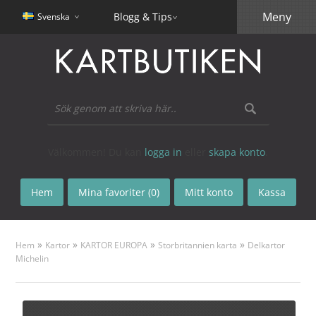
Meny
Blogg & Tips
Svenska
Välkommen! Du kan
logga in
eller
skapa konto
.
Hem
Mina favoriter (0)
Mitt konto
Kassa
»
»
»
»
Hem
Kartor
KARTOR EUROPA
Storbritannien karta
Delkartor
Michelin