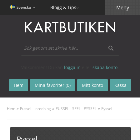
Meny
Blogg & Tips
Svenska
Välkommen! Du kan
logga in
eller
skapa konto
.
Hem
Mina favoriter (0)
Mitt konto
Kassa
»
»
»
Hem
Pussel - Inredning
PUSSEL - SPEL - PYSSEL
Pyssel
Pyssel