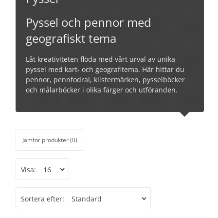
Pyssel och pennor med
geografiskt tema
Låt kreativiteten flöda med vårt urval av unika
pyssel med kart- och geografitema. Här hittar du
pennor, pennfodral, klistermärken, pysselböcker
och målarböcker i olika färger och utföranden.
Jämför produkter (0)
Visa:
Sortera efter: