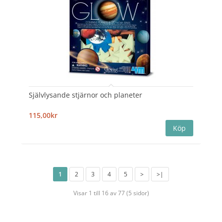
Självlysande stjärnor och planeter
115,00kr
1
2
3
4
5
>
>|
Visar 1 till 16 av 77 (5 sidor)