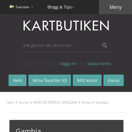
Meny
Blogg & Tips
Svenska
Välkommen! Du kan
logga in
eller
skapa konto
.
Hem
Mina favoriter (0)
Mitt konto
Kassa
»
»
»
»
Hem
Kartor
KARTOR ÖVRIGA VÄRLDEN
Afrika
Gambia
Gambia