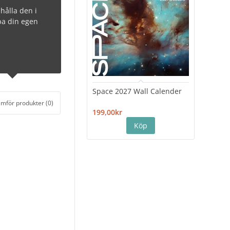
 hålla den i
apa din egen
Space 2027 Wall Calender
Hiro
Cale
ämför produkter (0)
199,00kr
199,