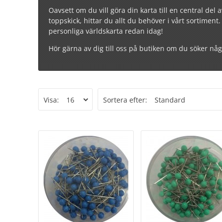
Oavsett om du vill göra din karta till en central del a
toppskick, hittar du allt du behöver i vårt sortimen
personliga världskarta redan idag!
Hör gärna av dig till oss på butiken om du söker någo
Visa:
Sortera efter: