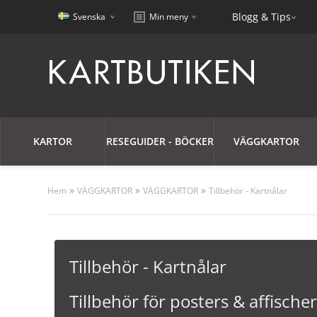
Blogg & Tips
Svenska
Min meny
KARTOR
RESEGUIDER - BÖCKER
VÄGGKARTOR
»
»
»
Hem
VÄGGKARTOR
VÄGGKARTOR
Tillbehör - Kartnålar
Tillbehör - Kartnålar
Tillbehör för posters & affische