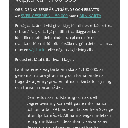
OBS! DENNA SERIE ÄR UTGÅENDE OCH ERSÄTTS
SVERIGESERIEN 1:50 000
MIN KARTA
AV
SAMT
En vägkarta är ett viktigt verktyg för alla resor, både stora
och små. Vägkarta hjälper till att kartlägga en kurs,
identifiera potentiella hinder och planera för det
oväntade. Men alltför ofta försöker vi göra det ensamma,
vägkartor
utan en
eller någon vägledning alls.
Endast ett fåtal titlar kvar i lager.
Lantmäteriets Vägkarta är i skala 1:100 000, är
genom sin stora yttäckning och förhållandevis
höga detaljeringsgrad en utmärkt karta för cykling
och turism i närområdet.
Den redovisar fullständig och aktuell
vägredovisning som viktigaste information
och omfattar 79 blad som täcker hela Sverige
utom fjällområdet. Allmänna vägar indelas i
fem grundklasser, dessutom visas vilka av
dessa som är riksvägar, respektive har