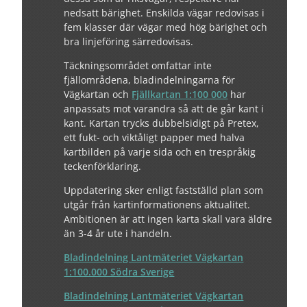
nedsatt bärighet. Enskilda vägar redovisas i
fem klasser där vägar med hög bärighet och
bra linjeföring särredovisas.
Täckningsområdet omfattar inte
fjällområdena, bladindelningarna för
Vägkartan och
Fjällkartan 1:100 000
har
anpassats mot varandra så att de går kant i
kant. Kartan trycks dubbelsidigt på Pretex,
ett fukt- och viktåligt papper med halva
kartbilden på varje sida och en trespråkig
teckenförklaring.
Uppdatering sker enligt fastställd plan som
utgår från kartinformationens aktualitet.
Ambitionen är att ingen karta skall vara äldre
än 3-4 år ute i handeln.
Bladindelning Lantmäteriet Vägkartan
1:100.000 Södra Sverige
Bladindelning Lantmäteriet Vägkartan