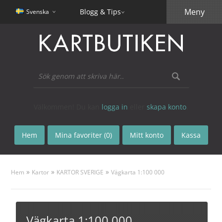
Meny
Blogg & Tips
Svenska
Välkommen! Du kan
logga in
eller
skapa konto
.
Hem
Mina favoriter (0)
Mitt konto
Kassa
»
»
»
Hem
Kartor
KARTOR SVERIGE
Vägkarta 1:100 000
Vägkarta 1:100 000