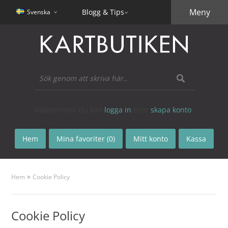
Meny
Blogg & Tips
Svenska
Välkommen! Du kan
logga in
eller
skapa konto
.
Hem
Mina favoriter (0)
Mitt konto
Kassa
»
Hem
Cookie Policy
Cookie Policy