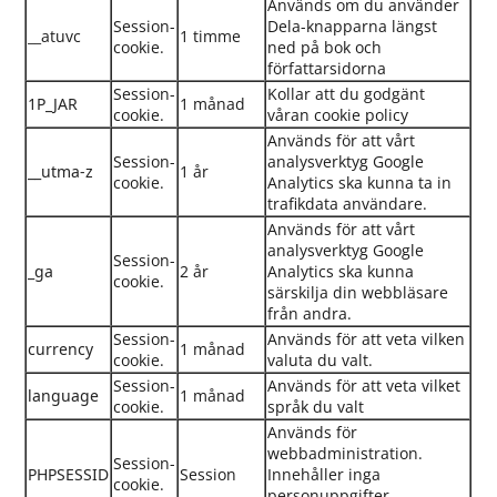
Används om du använder
Session-
Dela-knapparna längst
__atuvc
1 timme
cookie.
ned på bok och
författarsidorna
Session-
Kollar att du godgänt
1P_JAR
1 månad
cookie.
våran cookie policy
Används för att vårt
Session-
analysverktyg Google
__utma-z
1 år
cookie.
Analytics ska kunna ta in
trafikdata användare.
Används för att vårt
analysverktyg Google
Session-
_ga
2 år
Analytics ska kunna
cookie.
särskilja din webbläsare
från andra.
Session-
Används för att veta vilken
currency
1 månad
cookie.
valuta du valt.
Session-
Används för att veta vilket
language
1 månad
cookie.
språk du valt
Används för
webbadministration.
Session-
PHPSESSID
Session
Innehåller inga
cookie.
personuppgifter