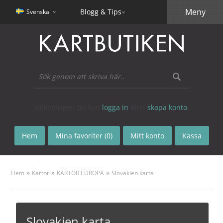
Meny
Blogg & Tips
Svenska
Välkommen! Du kan
logga in
eller
skapa konto
.
Hem
Mina favoriter (0)
Mitt konto
Kassa
»
»
»
Hem
Kartor
KARTOR EUROPA
Slovakien karta
Slovakien karta