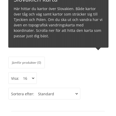
Här hittar du kartor över Slovakien. Både kartor
över tåg och väg samt kartor som sträcker sig till
Tjeckien och Polen. Om du ska ut och vandra har vi
även en topografisk vandringskarta med
koordinater. Scrolla ner för att hitta den karta som
passar just dig bäst.
Jämför produkter (0)
Visa:
Sortera efter: