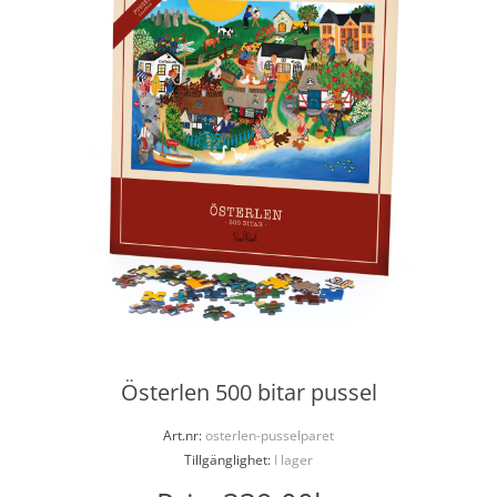
Österlen 500 bitar pussel
Art.nr:
osterlen-pusselparet
Tillgänglighet:
I lager