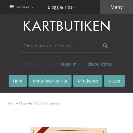
Meny
Blogg & Tips
Svenska
Välkommen! Du kan
logga in
eller
skapa konto
.
Hem
Mina favoriter (0)
Mitt konto
Kassa
»
Hem
Österlen 500 bitar pussel