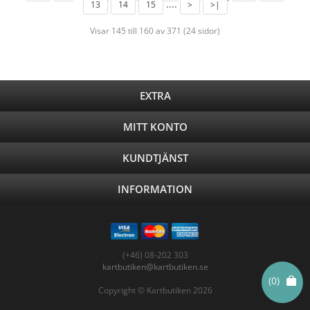
....
13
14
15
>
>|
Visar 145 till 160 av 371 (24 sidor)
EXTRA
MITT KONTO
KUNDTJÄNST
INFORMATION
(+46) 08-202 303
kartbutiken@kartbutiken.se
(0)
Copyright © Kartbutiken 2026