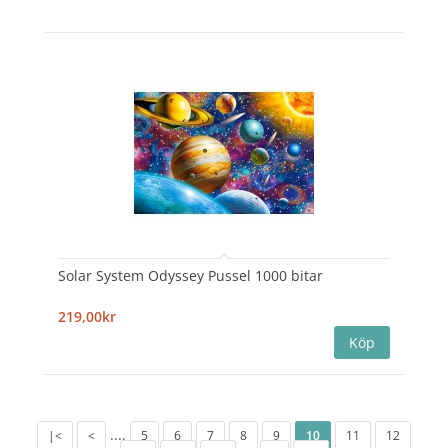
Solar System Odyssey Pussel 1000 bitar
219,00kr
....
|<
<
5
6
7
8
9
10
11
12