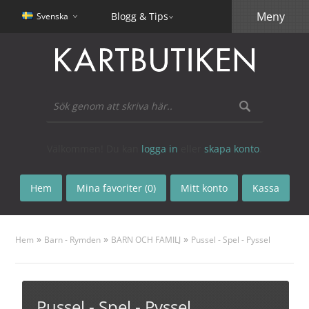
Meny
Blogg & Tips
Svenska
Välkommen! Du kan
logga in
eller
skapa konto
.
Hem
Mina favoriter (0)
Mitt konto
Kassa
»
»
»
Hem
Barn - Rymden
BARN OCH FAMILJ
Pussel - Spel - Pyssel
Pussel - Spel - Pyssel