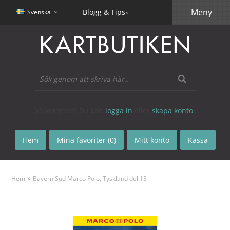
Meny
Blogg & Tips
Svenska
Välkommen! Du kan
logga in
eller
skapa konto
.
Hem
Mina favoriter (0)
Mitt konto
Kassa
»
Hem
Bayern Süd Marco Polo, Tyskland del 13