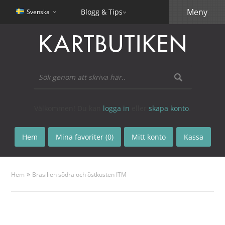
Meny
Blogg & Tips
Svenska
Välkommen! Du kan
logga in
eller
skapa konto
.
Hem
Mina favoriter (0)
Mitt konto
Kassa
»
Hem
Brasilien södra och östkusten ITM