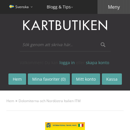
Meny
Blogg & Tips
Svenska
Välkommen! Du kan
logga in
eller
skapa konto
.
Hem
Mina favoriter (0)
Mitt konto
Kassa
»
Hem
Dolomiterna och Nordöstra Italien ITM