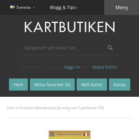
Meny
Blogg & Tips
Svenska
Välkommen! Du kan
logga in
eller
skapa konto
.
Hem
Mina favoriter (0)
Mitt konto
Kassa
»
Hem
Franska Atlantkusten Järnväg och Cykelkarta ITM