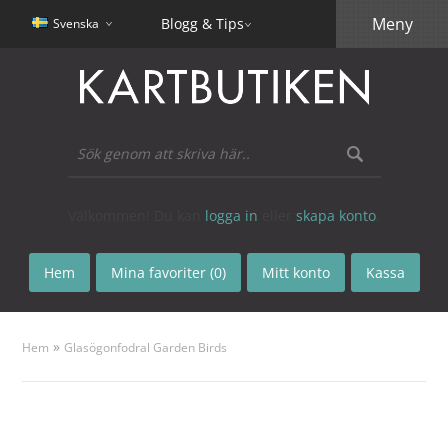
Meny
Blogg & Tips
Svenska
Välkommen! Du kan
logga in
eller
skapa konto
.
Hem
Mina favoriter (0)
Mitt konto
Kassa
»
Hem
Glasögonfodral Garden Birds