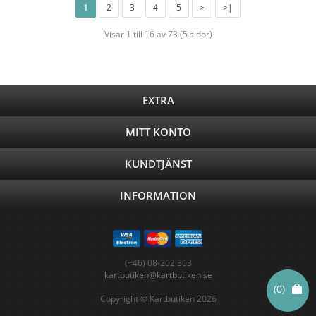
1
2
3
4
5
>
>|
Visar 1 till 16 av 73 (5 sidor)
EXTRA
MITT KONTO
KUNDTJÄNST
INFORMATION
(+46) 08-202 303
kartbutiken@kartbutiken.se
(0)
Copyright © Kartbutiken 2026