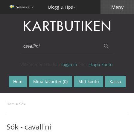
Meny
Blogg & Tips
Svenska
Välkommen! Du kan
logga in
eller
skapa konto
.
Hem
Mina favoriter (0)
Mitt konto
Kassa
»
Hem
Sök
Sök - cavallini