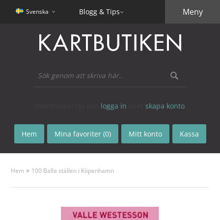
Meny
Blogg & Tips
Svenska
Välkommen! Du kan
logga in
eller
skapa konto
.
Hem
Mina favoriter (0)
Mitt konto
Kassa
»
Hem
100 Balla ställen i Köpenhamn