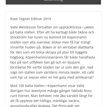
Roos Tegnér Edition 2019
Valle Westesson fortsätter sin upptäcktsresa i jakten
på balla ställen. Efter att ha kartlagt både Skåne och
Stockholm har turen nu kommit till Köpenhamn
staden som alla svenskar älskar men få har trängt
innanför huden på. Boken är en veritabel skattkarta
för den som vill börja skrapa på ytan till hyggets
högborg. Köpenhamnsresenären får både handfasta
tips på vart utflykten kan gå och en djupare
förståelse för varför staden ser ut som den gör. Vad
sägs om ställen som världens minsta teater, ett café
som hyr ut svanar eller en hel gata med antikvariat?
Med 100 balla ställen i Köpenhamn visar Valle
återigen hur äventyret många gånger faktiskt finns
runt hörnet. Man behöver inte åka särskilt långt för
att få uppleva det häftiga, märkliga, vackra,
annorlunda eller knäppa. Det finns gott om