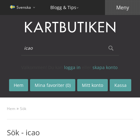
Meny
Blogg & Tips
Svenska
Välkommen! Du kan
logga in
eller
skapa konto
.
Hem
Mina favoriter (0)
Mitt konto
Kassa
»
Hem
Sök
Sök - icao