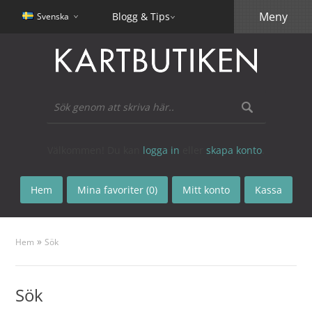
Meny
Blogg & Tips
Svenska
Välkommen! Du kan
logga in
eller
skapa konto
.
Hem
Mina favoriter (0)
Mitt konto
Kassa
»
Hem
Sök
Sök