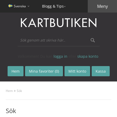
Meny
Blogg & Tips
Svenska
Välkommen! Du kan
logga in
eller
skapa konto
.
Hem
Mina favoriter (0)
Mitt konto
Kassa
»
Hem
Sök
Sök