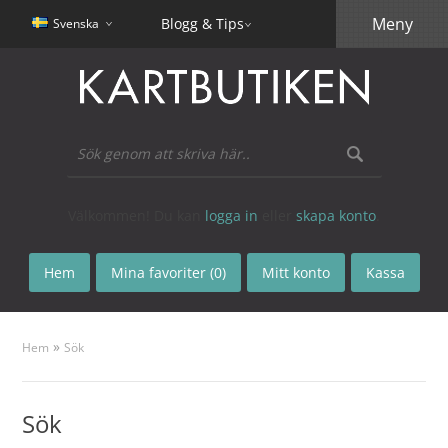
Meny
Blogg & Tips
Svenska
Välkommen! Du kan
logga in
eller
skapa konto
.
Hem
Mina favoriter (0)
Mitt konto
Kassa
»
Hem
Sök
Sök