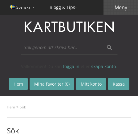
Meny
Blogg & Tips
Svenska
Välkommen! Du kan
logga in
eller
skapa konto
.
Hem
Mina favoriter (0)
Mitt konto
Kassa
»
Hem
Sök
Sök