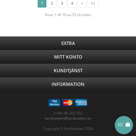
1
2
3
4
>
>|
Visar 1 till 16 av 53 (4 sidor)
EXTRA
MITT KONTO
KUNDTJÄNST
INFORMATION
(+46) 08-202 303
kartbutiken@kartbutiken.se
(0)
Copyright © Kartbutiken 2026