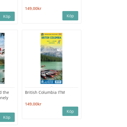
149,00kr
d the
British Columbia ITM
onely
149,00kr