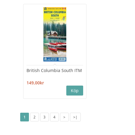
British Columbia South ITM
149,00kr
1
2
3
4
>
>|