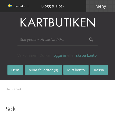
Meny
Blogg & Tips
Svenska
Välkommen! Du kan
logga in
eller
skapa konto
.
Hem
Mina favoriter (0)
Mitt konto
Kassa
»
Hem
Sök
Sök