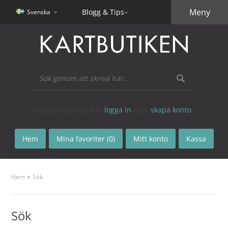
Meny
Blogg & Tips
Svenska
Välkommen! Du kan
logga in
eller
skapa konto
.
Hem
Mina favoriter (0)
Mitt konto
Kassa
»
Hem
Sök
Sök