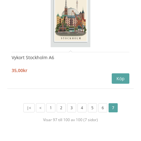
Vykort Stockholm A6
35,00kr
|<
<
1
2
3
4
5
6
7
Visar 97 till 100 av 100 (7 sidor)