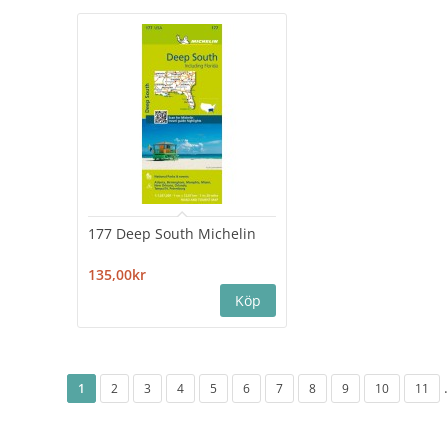
177 Deep South Michelin
135,00kr
.
1
2
3
4
5
6
7
8
9
10
11