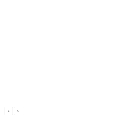
...
>
>|