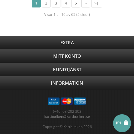
1
2
3
4
5
>
>|
Visar 1 till 16 av 65 (5 sidor)
EXTRA
MITT KONTO
KUNDTJÄNST
INFORMATION
(+46) 08-202 303
kartbutiken@kartbutiken.se
(0)
Copyright © Kartbutiken 2026