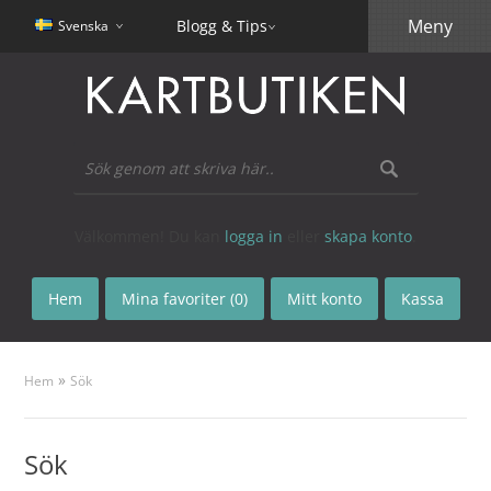
Meny
Blogg & Tips
Svenska
Välkommen! Du kan
logga in
eller
skapa konto
.
Hem
Mina favoriter (0)
Mitt konto
Kassa
»
Hem
Sök
Sök