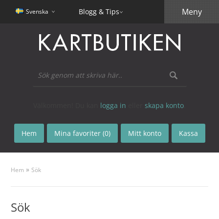
Meny
Blogg & Tips
Svenska
Välkommen! Du kan
logga in
eller
skapa konto
.
Hem
Mina favoriter (0)
Mitt konto
Kassa
»
Hem
Sök
Sök