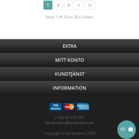
1
2
3
>
>|
Visar 1 till 16 av 35 (3 sidor)
EXTRA
MITT KONTO
KUNDTJÄNST
INFORMATION
(+46) 08-202 303
kartbutiken@kartbutiken.se
(0)
Copyright © Kartbutiken 2026