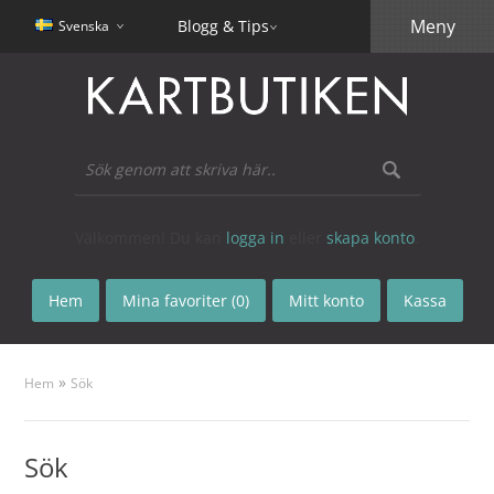
Meny
Blogg & Tips
Svenska
Välkommen! Du kan
logga in
eller
skapa konto
.
Hem
Mina favoriter (0)
Mitt konto
Kassa
»
Hem
Sök
Sök