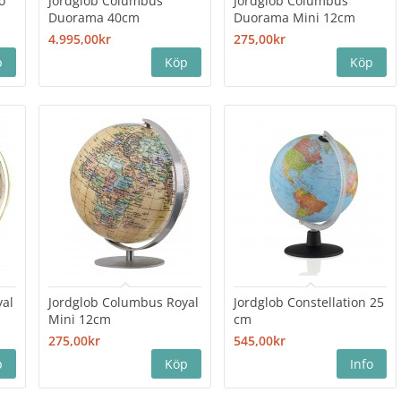
o
Jordglob Columbus
Jordglob Columbus
Duorama 40cm
Duorama Mini 12cm
4.995,00kr
275,00kr
yal
Jordglob Columbus Royal
Jordglob Constellation 25
Mini 12cm
cm
275,00kr
545,00kr