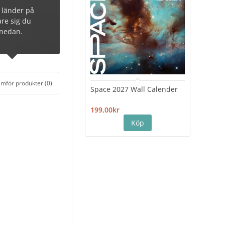
h länder på
are sig du
t nedan.
ämför produkter (0)
Space 2027 Wall Calender
Hiro
Cale
199,00kr
199,