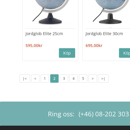
Jordglob Elite 25cm
Jordglob Elite 30cm
595,00kr
695,00kr
|<
<
1
2
3
4
5
>
>|
Ring oss:
(+46) 08-202 303