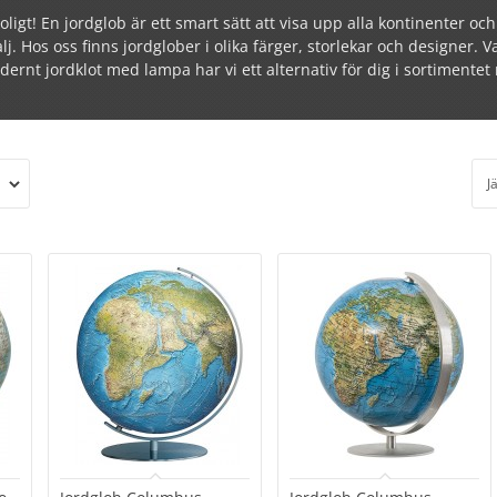
roligt! En jordglob är ett smart sätt att visa upp alla kontinenter oc
. Hos oss finns jordglober i olika färger, storlekar och designer. V
 modernt jordklot med lampa har vi ett alternativ för dig i sortimente
J