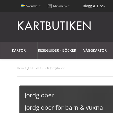
Blogg & Tips
Svenska
Min meny
KARTOR
RESEGUIDER - BÖCKER
VÄGGKARTOR
»
»
Hem
JORDGLOBER
Jordglober
Jordglober
Jordglober för barn & vuxna