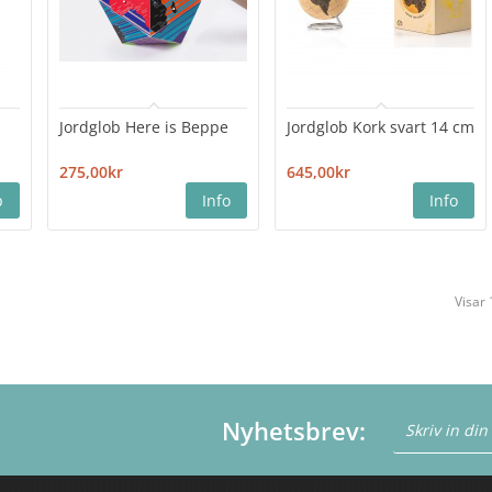
Jordglob Here is Beppe
Jordglob Kork svart 14 cm
275,00kr
645,00kr
Visar 
Nyhetsbrev: