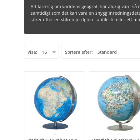
Att lära sig om världens geografi har aldrig varit så 
samtidigt som det kan vara en snygg inredningsdetalj
söker efter en stilren jordglob i antik stil eller ett
Visa:
Sortera efter: