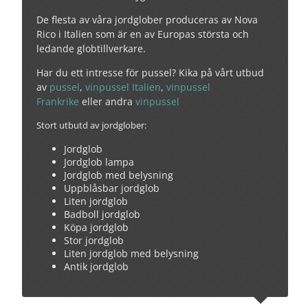
De flesta av våra jordglober produceras av Nova
Rico i Italien som är en av Europas största och
ledande globtillverkare.
Har du ett intresse för pussel? Kika på vårt utbud
av
pussel
,
vinpussel Italien
,
vinpussel
Frankrike
eller andra
vinpussel
Stort utbutd av jordglober:
Jordglob
Jordglob lampa
Jordglob med belysning
Uppblåsbar jordglob
Liten jordglob
Badboll jordglob
Köpa jordglob
Stor jordglob
Liten jordglob med belysning
Antik jordglob