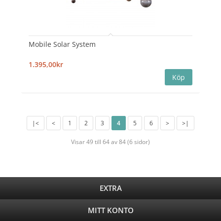
Mobile Solar System
1.395,00kr
|<
<
1
2
3
4
5
6
>
>|
Visar 49 till 64 av 84 (6 sidor)
EXTRA
MITT KONTO