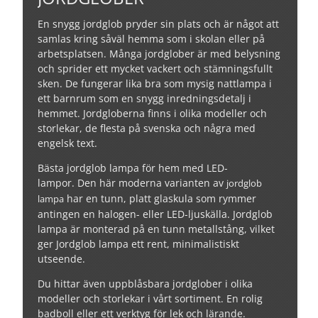
En snygg jordglob pryder sin plats och är något att
samlas kring såväl hemma som i skolan eller på
arbetsplatsen. Många jordglober är med belysning
och sprider ett mycket vackert och stämningsfullt
sken. De fungerar lika bra som mysig nattlampa i
ett barnrum som en snygg inredningsdetalj i
hemmet. Jordgloberna finns i olika modeller och
storlekar, de flesta på svenska och några med
engelsk text.
Bästa jordglob lampa för hem med LED-
lampor. Den här moderna varianten av
jordglob
har en tunn, platt glaskula som rymmer
lampa
antingen en halogen- eller LED-ljuskälla. Jordglob
lampa är monterad på en tunn metallstång, vilket
ger Jordglob lampa ett rent, minimalistiskt
utseende.
Du hittar även uppblåsbara jordglober i olika
modeller och storlekar i vårt sortiment. En rolig
badboll eller ett verktyg för lek och lärande.