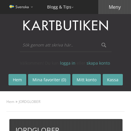
Meny
Blogg & Tips
Svenska
Välkommen! Du kan
logga in
eller
skapa konto
.
Hem
Mina favoriter (0)
Mitt konto
Kassa
»
Hem
JORDGLOBER
JORDGLOBER