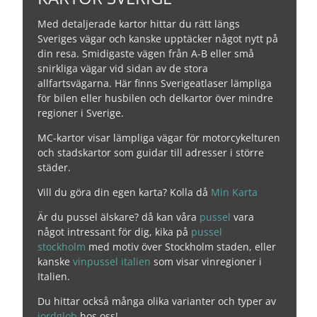
Med detaljerade kartor hittar du rätt längs
Sveriges vägar och kanske upptäcker något nytt på
din resa. Smidigaste vägen från A-B eller små
snirkliga vägar vid sidan av de stora
allfartsvägarna. Här finns Sverigeatlaser lämpliga
för bilen eller husbilen och delkartor över mindre
regioner i Sverige.
MC-kartor visar lämpliga vägar för motorcykelturen
och stadskartor som guidar till adresser i större
städer.
Vill du göra din egen karta? Kolla då
Min Karta
Är du pussel älskare? då kan våra
pussel
vara
något intressant för dig, kika på
pussel
stockholm
med motiv över Stockholm staden, eller
kanske
vinpussel italien
som visar vinregioner i
Italien.
Du hittar också många olika varianter och typer av
jordglob
hos oss!