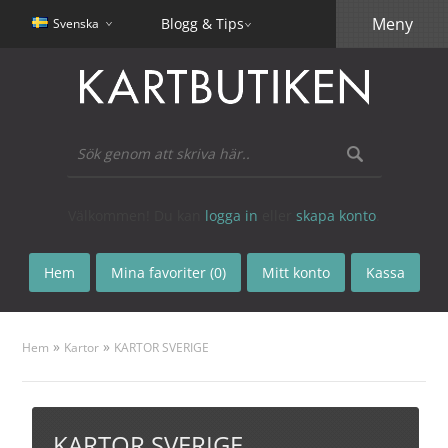
Meny
Blogg & Tips
Svenska
Välkommen! Du kan
logga in
eller
skapa konto
.
Hem
Mina favoriter (0)
Mitt konto
Kassa
»
»
Hem
Kartor
KARTOR SVERIGE
KARTOR SVERIGE