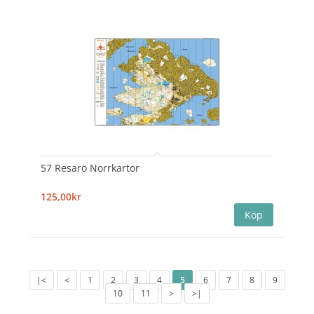
57 Resarö Norrkartor
125,00kr
|<
<
1
2
3
4
5
6
7
8
9
10
11
>
>|