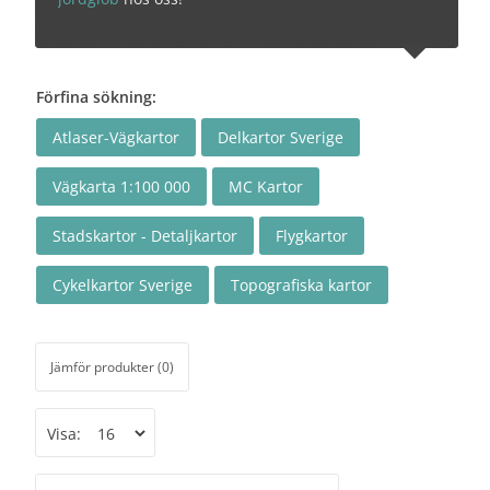
Förfina sökning:
Atlaser-Vägkartor
Delkartor Sverige
Vägkarta 1:100 000
MC Kartor
Stadskartor - Detaljkartor
Flygkartor
Cykelkartor Sverige
Topografiska kartor
Jämför produkter (0)
Visa: